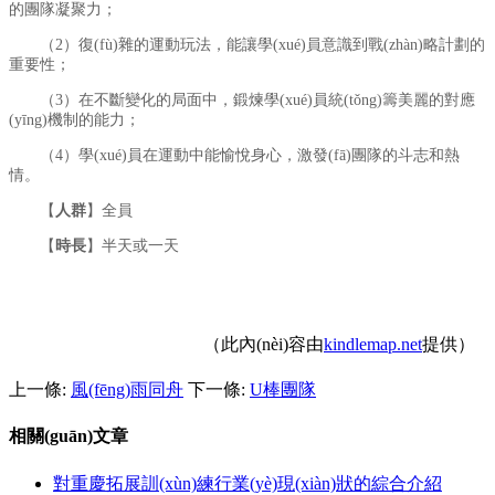
的團隊凝聚力；
（2）復(fù)雜的運動玩法，能讓學(xué)員意識到戰(zhàn)略計劃的
重要性；
（3）在不斷變化的局面中，鍛煉學(xué)員統(tǒng)籌美麗的對應
(yīng)機制的能力；
（4）學(xué)員在運動中能愉悅身心，激發(fā)團隊的斗志和熱
情。
【
人群
】全員
【
時長
】半天或一天
（此內(nèi)容由
kindlemap.net
提供）
上一條:
風(fēng)雨同舟
下一條:
U棒團隊
相關(guān)文章
對重慶拓展訓(xùn)練行業(yè)現(xiàn)狀的綜合介紹